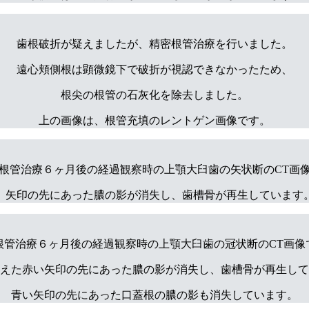
歯根破折が疑えましたが、精密根管治療を行いました。
遠心頬側根は顕微鏡下で破折が視認できなかったため、
根尖の根管の石灰化を除去しました。
上の画像は、根管充填のレントゲン画像です。
根管治療６ヶ月後の経過観察時の上顎大臼歯の矢状断のCT画
。矢印の先にあった膿の影が消失し、歯槽骨が再生しています
根管治療６ヶ月後の経過観察時の上顎大臼歯の冠状断のCT画像
えた赤い矢印の先にあった膿の影が消失し、歯槽骨が再生して
青い矢印の先にあった口蓋根の膿の影も消失しています。