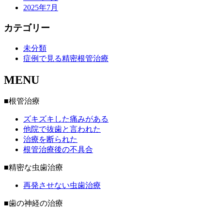
2025年7月
カテゴリー
未分類
症例で見る精密根管治療
MENU
■根管治療
ズキズキした痛みがある
他院で抜歯と言われた
治療を断られた
根管治療後の不具合
■精密な虫歯治療
再発させない虫歯治療
■歯の神経の治療