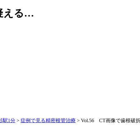
を疑える…
杉駅1分
>
症例で見る精密根管治療
>
Vol.56 CT画像で歯