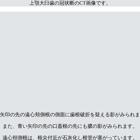
上顎大臼歯の冠状断のCT画像です。
矢印の先の遠心頬側根の側面に歯根破折を疑える影がみられま
また、青い矢印の先の口蓋根の先にも膿の影がみられます。
遠心頬側根は、根尖付近が石灰化し根管が塞がっています。