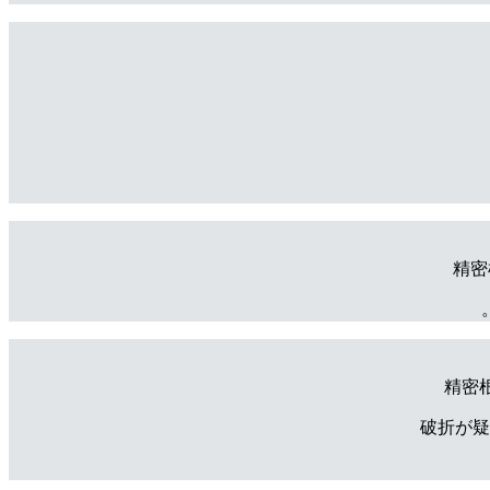
精密
精密
破折が疑