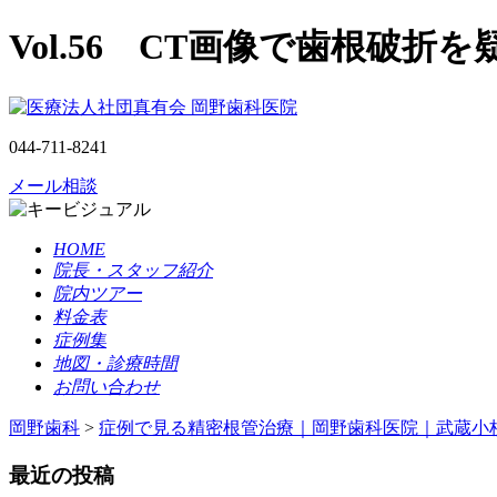
Vol.56 CT画像で歯根破折
044-711-8241
メール相談
HOME
院長・スタッフ紹介
院内ツアー
料金表
症例集
地図・診療時間
お問い合わせ
岡野歯科
>
症例で見る精密根管治療｜岡野歯科医院｜武蔵小
最近の投稿