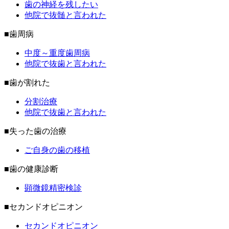
歯の神経を残したい
他院で抜髄と言われた
■歯周病
中度～重度歯周病
他院で抜歯と言われた
■歯が割れた
分割治療
他院で抜歯と言われた
■失った歯の治療
ご自身の歯の移植
■歯の健康診断
顕微鏡精密検診
■セカンドオピニオン
セカンドオピニオン