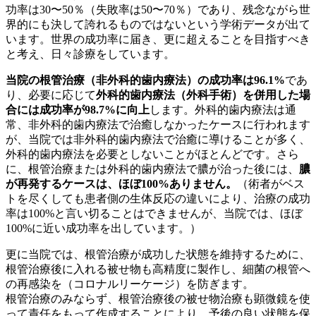
功率は30〜50％（失敗率は50〜70％）であり、残念ながら世
界的にも決して誇れるものではないという学術データが出て
います。世界の成功率に届き、更に超えることを目指すべき
と考え、日々診療をしています。
当院の根管治療（非外科的歯内療法）の成功率は96.1%
であ
り、必要に応じて
外科的歯内療法（外科手術）を併用した場
合には成功率が98.7%に向上
します。外科的歯内療法は通
常、非外科的歯内療法で治癒しなかったケースに行われます
が、当院では非外科的歯内療法で治癒に導けることが多く、
外科的歯内療法を必要としないことがほとんどです。さら
に、根管治療または外科的歯内療法で膿が治った後には、
膿
が再発するケースは、ほぼ100%ありません。
（術者がベス
トを尽くしても患者側の生体反応の違いにより、治療の成功
率は100%と言い切ることはできませんが、当院では、ほぼ
100%に近い成功率を出しています。）
更に当院では、根管治療が成功した状態を維持するために、
根管治療後に入れる被せ物も高精度に製作し、細菌の根管へ
の再感染を（コロナルリーケージ）を防ぎます。
根管治療のみならず、根管治療後の被せ物治療も顕微鏡を使
って責任をもって作成することにより、予後の良い状態を保