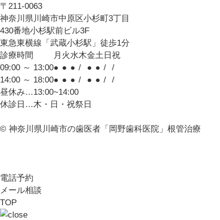
〒211-0063
神奈川県川崎市中原区小杉町3丁目
430番地小杉駅前ビル3F
東急東横線「武蔵小杉駅」徒歩1分
診療時間
月
火
水
木
金
土
日
祝
09:00 ～ 13:00
●
●
●
/
●
●
/
/
14:00 ～ 18:00
●
●
●
/
●
●
/
/
昼休み…13:00~14:00
休診日…木・日・祝祭日
© 神奈川県川崎市の歯医者「岡野歯科医院」根管治療
電話予約
メール相談
TOP