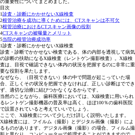
の重要性についてまとめました。
目次
1
診査・診断にかかせないX線検査
2
根管治療を成功に導くためには、CTスキャンは不可欠
3
根管治療におけるCTスキャン画像の役割
4
CTスキャンの被曝量とメリット
5
当院の根管治療成功率
1
診査・診断にかかせないX線検査
診査・診断でかかせない検査である、体の内部を透視して病気
の診断の扶助になるX線検査（レントゲン撮影検査）。X線検
査は、目視で確認できない体内の状況を把握するのに非常に重
要な役割を果たします。
なぜなら、（目視できない）体の中で問題が起こっていた場
合、正しくその状況を把握できなければ、正しい診断はででき
ず、適切な治療に結びつかなくなるからです。
当然のことながら、歯科医療においては、X線検査に用いられ
るレントゲン撮影機器の普及率は高く、ほぼ100％の歯科医院
で設置されていると考えていいでしょう。
ここで、X線検査について少しだけ詳しく説明いたします。
X線検査には、フイルム（撮影）とデジタル画像（撮影）によ
るものがあります。デジタル画像（撮影）の場合、フィルム撮
影と異なり、コンピューターで処理することができますので、