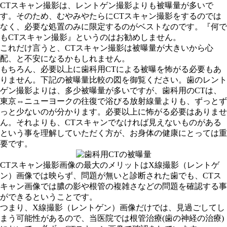
CTスキャン撮影は、レントゲン撮影よりも被曝量が多いで
す。そのため、むやみやたらにCTスキャン撮影をするのでは
なく、必要な処置のみに限定するのがベストなのです。『何で
もCTスキャン撮影』というのはお勧めしません。
これだけ言うと、CTスキャン撮影は被曝量が大きいから心
配、と不安になるかもしれません。
もちろん、必要以上に歯科用CTによる被曝を怖がる必要もあ
りません。下記の被曝量比較の図を御覧ください。歯のレント
ゲン撮影よりは、多少被曝量が多いですが、歯科用のCTは、
東京⇔ニューヨークの往復で浴びる放射線量よりも、ずっとず
っと少ないのが分かります。必要以上に怖がる必要はありませ
ん。それよりも、CTスキャンでなければ見えないものがある
という事を理解していただく方が、お身体の健康にとっては重
要です。
CTスキャン撮影画像の最大のメリットはX線撮影（レントゲ
ン）画像では映らず、問題が無いと診断された歯でも、CTス
キャン画像では膿の影や根管の複雑さなどの問題を確認する事
ができるということです。
つまり、X線撮影（レントゲン）画像だけでは、見過ごしてし
まう可能性があるので、当医院では根管治療(歯の神経の治療)