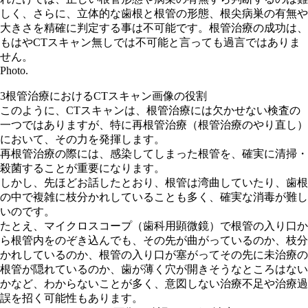
しく、さらに、立体的な歯根と根管の形態、根尖病巣の有無や
大きさを精確に判定する事は不可能です。根管治療の成功は、
もはやCTスキャン無しでは不可能と言っても過言ではありま
せん。
Photo.
3
根管治療におけるCTスキャン画像の役割
このように、CTスキャンは、根管治療には欠かせない検査の
一つではありますが、特に再根管治療（根管治療のやり直し）
において、その力を発揮します。
再根管治療の際には、感染してしまった根管を、確実に清掃・
殺菌することが重要になります。
しかし、先ほどお話したとおり、根管は湾曲していたり、歯根
の中で複雑に枝分かれしていることも多く、確実な消毒が難し
いのです。
たとえ、マイクロスコープ（歯科用顕微鏡）で根管の入り口か
ら根管内をのぞき込んでも、その先が曲がっているのか、枝分
かれしているのか、根管の入り口が塞がってその先に未治療の
根管が隠れているのか、歯が薄く穴が開きそうなところはない
かなど、わからないことが多く、意図しない治療不足や治療過
誤を招く可能性もあります。