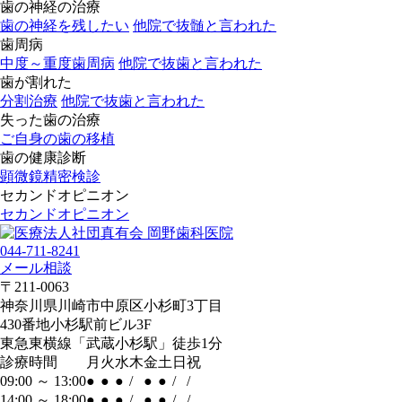
歯の神経の治療
歯の神経を残したい
他院で抜髄と言われた
歯周病
中度～重度歯周病
他院で抜歯と言われた
歯が割れた
分割治療
他院で抜歯と言われた
失った歯の治療
ご自身の歯の移植
歯の健康診断
顕微鏡精密検診
セカンドオピニオン
セカンドオピニオン
044-711-8241
メール相談
〒211-0063
神奈川県川崎市中原区小杉町3丁目
430番地小杉駅前ビル3F
東急東横線「武蔵小杉駅」徒歩1分
診療時間
月
火
水
木
金
土
日
祝
09:00 ～ 13:00
●
●
●
/
●
●
/
/
14:00 ～ 18:00
●
●
●
/
●
●
/
/