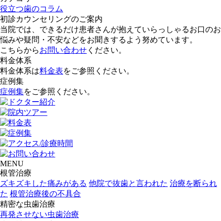
役立つ歯のコラム
初診カウンセリングのご案内
当院では、できるだけ患者さんが抱えていらっしゃるお口のお
悩みや疑問・不安などをお聞きするよう努めています。
こちらから
お問い合わせ
ください。
料金体系
料金体系は
料金表
をご参照ください。
症例集
症例集
をご参照ください。
MENU
根管治療
ズキズキした痛みがある
他院で抜歯と言われた
治療を断られ
た
根管治療後の不具合
精密な虫歯治療
再発させない虫歯治療