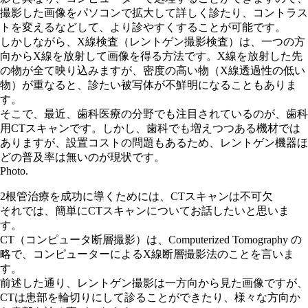
撮影した画像をパソコンで拡大して詳しく診たり、コントラス
トを変えるなどして、より診やすくすることが可能です。
しかしながら、X線検査（レントゲン撮影検査）は、一つの方
向からX線を放射して画像を得る方法です。X線を放射した先
の物が全て映り込みますが、密度の高い物（X線透過性の低い
物）が重なると、診たい被写体が不鮮明になることもありま
す。
そこで、最近、歯科医療の分野でも注目されているのが、歯科
用CTスキャンです。しかし、歯科でも増えつつある機材では
ありますが、設置コストの問題もあるため、レントゲン機器ほ
どの普及率は無いのが現状です。
Photo.
2
根管治療を成功に導くためには、CTスキャンは不可欠
それでは、簡単にCTスキャンについてお話したいと思いま
す。
CT（コンピュータ断層撮影）は、Computerized Tomography の
略で、コンピューターによるX線断層撮影法のことを言いま
す。
前述した通り、レントゲン撮影は一方向から見た画像ですが、
CTは患部を輪切りにして診ることができたり、様々な方向か