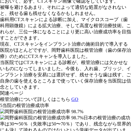
において、必ず、CTスキャン画像で確認をしています。
被曝を避けるあまり、それによって適切な処置がなされない
と、残せる歯も残せなくなるかもしれません。
歯科用CTスキャンによる診断に加え、マイクロスコープ（歯
科用顕微鏡）による拡大治療、そして高度な根管治療技術。こ
れらが、三位一体になることにより更に高い治療成功率を目指
すことができます。
現在、CTスキャンをインプラント治療の施術目的で導入する
医院がほとんどですが、岡野歯科医院は根管治療（歯の保存治
療）のためにCTスキャンを導入しました。
当医院ではCTスキャンによる診断が、根管治療には欠かせな
いものになってしまいました。今後も、入れ歯、ブリッジ、イ
ンプラント治療を安易には選択せず、残せそうな歯は残す、ご
自身の歯を使えるところまで使っていく保存治療を当医院は信
念としていきます。
関連ページ
根管治療について詳しくはこちら
GO
5
当院の根管治療成功率
日本の根管治療の成功
率は30〜50％（失敗率は50〜70％）であり、残念ながら世界的
にも決して誇れるものではないという学術データが出ていま