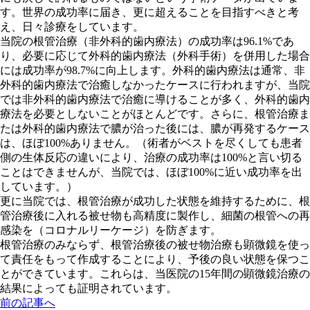
す。世界の成功率に届き、更に超えることを目指すべきと考
え、日々診療をしています。
当院の根管治療（非外科的歯内療法）の成功率は96.1%
であ
り、必要に応じて
外科的歯内療法（外科手術）を併用した場合
には成功率が98.7%に向上
します。外科的歯内療法は通常、非
外科的歯内療法で治癒しなかったケースに行われますが、当院
では非外科的歯内療法で治癒に導けることが多く、外科的歯内
療法を必要としないことがほとんどです。さらに、根管治療ま
たは外科的歯内療法で膿が治った後には、
膿が再発するケース
は、ほぼ100%ありません。
（術者がベストを尽くしても患者
側の生体反応の違いにより、治療の成功率は100%と言い切る
ことはできませんが、当院では、ほぼ100%に近い成功率を出
しています。）
更に当院では、根管治療が成功した状態を維持するために、根
管治療後に入れる被せ物も高精度に製作し、細菌の根管への再
感染を（コロナルリーケージ）を防ぎます。
根管治療のみならず、根管治療後の被せ物治療も顕微鏡を使っ
て責任をもって作成することにより、予後の良い状態を保つこ
とができています。これらは、当医院の15年間の顕微鏡治療の
結果によっても証明されています。
前の記事へ