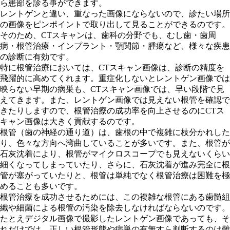
ら患部を診る事ができます。
レントゲンと違い、重なった画像にならないので、診たい場所
の画像をピンポイントで取り出して見ることができるのです。
そのため、CTスキャンは、歯科の分野でも、むし歯・歯周
病・根管治療・インプラント・顎関節・腫瘍など、様々な疾患
の診断に有効です。
特に根管治療においては、CTスキャン画像は、診断の精度を
飛躍的に高めてくれます。重症化しないとレントゲン画像では
映らない早期の病巣も、CTスキャン画像では、早い段階で見
えてきます。また、レントゲン画像では見えない根管を確認で
きたりしますので、根管治療の成功率を向上させるのにCTス
キャン画像は大きく貢献するのです。
根管（歯の神経の通り道）は、歯根の中で複雑に枝分かれした
り、色々な方向へ湾曲していることが多いです。また、根管が
石灰沈着により、根管がマイクロスコープでも見えないくらい
細くなってしまっていたり、さらに、石灰沈着が進み完全に根
管が塞がっていたりと、根管は単純でなく根管治療は困難を極
めることも多いです。
根管治療を成功させるためには、この複雑な根管にある歯髄組
織や細菌による根管の汚染を除去しなければならないのです。
たとえデジタル画像で撮影したレントゲン画像であっても、そ
れだけでは、正しい根管形態や病巣の有無すら判断するのは難