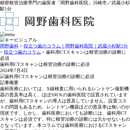
精密根管治療専門の歯医者「岡野歯科医院」川崎市／武蔵小杉
駅1分
岡野歯科
>
役立つ歯のコラム｜岡野歯科医院｜武蔵小杉駅1分
>
役立つ歯のコラム
>
歯科用CTスキャンは根管治療の診断に
必須
歯科用CTスキャンは根管治療の診断に必須
2024年7月4日
記事概要
歯科医療においては、X線検査に用いられるレントゲン撮影機
器の普及率は高く、ほぼ100％の歯科医院で設置されています
が、歯科用CTスキャンの導入は普及していません。設置コス
トの問題もあるため、レントゲン機器ほどの普及率は無いのが
現状です。しかし、歯科医療においても診断には、歯科用CT
スキャンは必須です。特に根管治療の診断には欠かせないもの
となっています。本コラムでは歯科医療におけるCTスキャン