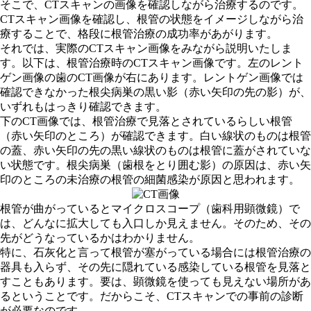
そこで、CTスキャンの画像を確認しながら治療するのです。
CTスキャン画像を確認し、根管の状態をイメージしながら治
療することで、格段に根管治療の成功率があがります。
それでは、実際のCTスキャン画像をみながら説明いたしま
す。以下は、根管治療時のCTスキャン画像です。左のレント
ゲン画像の歯のCT画像が右にあります。レントゲン画像では
確認できなかった根尖病巣の黒い影（赤い矢印の先の影）が、
いずれもはっきり確認できます。
下のCT画像では、根管治療で見落とされているらしい根管
（赤い矢印のところ）が確認できます。白い線状のものは根管
の蓋、赤い矢印の先の黒い線状のものは根管に蓋がされていな
い状態です。根尖病巣（歯根をとり囲む影）の原因は、赤い矢
印のところの未治療の根管の細菌感染が原因と思われます。
根管が曲がっているとマイクロスコープ（歯科用顕微鏡）で
は、どんなに拡大しても入口しか見えません。そのため、その
先がどうなっているかはわかりません。
特に、石灰化と言って根管が塞がっている場合には根管治療の
器具も入らず、その先に隠れている感染している根管を見落と
すこともあります。要は、顕微鏡を使っても見えない場所があ
るということです。だからこそ、CTスキャンでの事前の診断
が必要なのです。