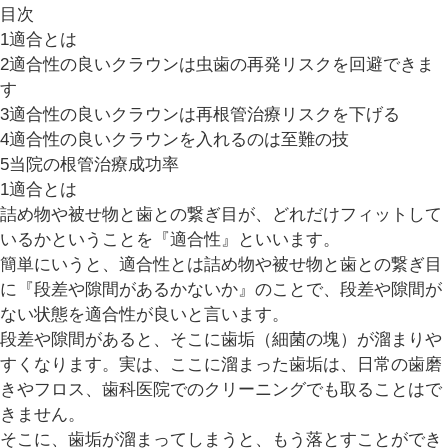
目次
1
適合とは
2
適合性の良いクラウンは虫歯の再発リスクを回避できま
す
3
適合性の良いクラウンは再根管治療リスクを下げる
4
適合性の良いクラウンを入れるのは至難の技
5
当院の根管治療成功率
1
適合とは
詰め物や被せ物と歯との繋ぎ目が、どれだけフィットして
いるかということを『適合性』といいます。
簡単にいうと、適合性とは詰め物や被せ物と歯との繋ぎ目
に『段差や隙間があるかないか』のことで、段差や隙間が
ない状態を適合性が良いと言います。
段差や隙間があると、そこに歯垢（細菌の塊）が溜まりや
すくなります。実は、ここに溜まった歯垢は、日常の歯磨
きやフロス、歯科医院でのクリーニングでも取ることはで
きません。
そこに、歯垢が溜まってしまうと、もう落とすことができ