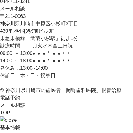
044-711-8241
メール相談
〒211-0063
神奈川県川崎市中原区小杉町3丁目
430番地小杉駅前ビル3F
東急東横線「武蔵小杉駅」徒歩1分
診療時間
月
火
水
木
金
土
日
祝
09:00 ～ 13:00
●
●
●
/
●
●
/
/
14:00 ～ 18:00
●
●
●
/
●
●
/
/
昼休み…13:00~14:00
休診日…木・日・祝祭日
© 神奈川県川崎市の歯医者「岡野歯科医院」根管治療
電話予約
メール相談
TOP
基本情報