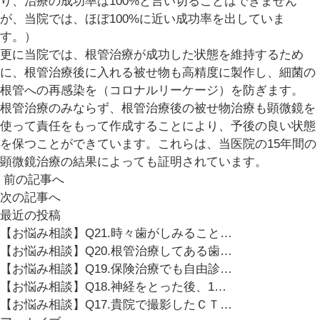
り、治療の成功率は100%と言い切ることはできません
が、当院では、ほぼ100%に近い成功率を出していま
す。）
更に当院では、根管治療が成功した状態を維持するため
に、根管治療後に入れる被せ物も高精度に製作し、細菌の
根管への再感染を（コロナルリーケージ）を防ぎます。
根管治療のみならず、根管治療後の被せ物治療も顕微鏡を
使って責任をもって作成することにより、予後の良い状態
を保つことができています。これらは、当医院の15年間の
顕微鏡治療の結果によっても証明されています。
前の記事へ
次の記事へ
最近の投稿
【お悩み相談】Q21.時々歯がしみること…
【お悩み相談】Q20.根管治療してある歯…
【お悩み相談】Q19.保険治療でも自由診…
【お悩み相談】Q18.神経をとった後、1…
【お悩み相談】Q17.貴院で撮影したＣＴ…