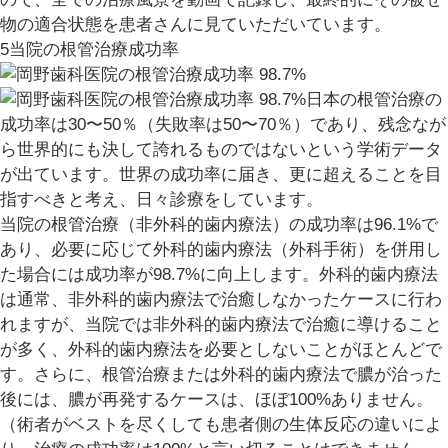
物の適合状態を患者さんに見ていただいています。
5
当院の根管治療成功率
日本の根管治療の
成功率は30〜50％（失敗率は50〜70％）であり、残念なが
ら世界的にも決して誇れるものではないという学術データ
が出ています。世界の成功率に届き、更に超えることを目
指すべきと考え、日々診療をしています。
当院の根管治療（非外科的歯内療法）の成功率は96.1%
で
あり、必要に応じて
外科的歯内療法（外科手術）を併用し
た場合には成功率が98.7%に向上
します。外科的歯内療法
は通常、非外科的歯内療法で治癒しなかったケースに行わ
れますが、当院では非外科的歯内療法で治癒に導けること
が多く、外科的歯内療法を必要としないことがほとんどで
す。さらに、根管治療または外科的歯内療法で膿が治った
後には、
膿が再発するケースは、ほぼ100%ありません。
（術者がベストを尽くしても患者側の生体反応の違いによ